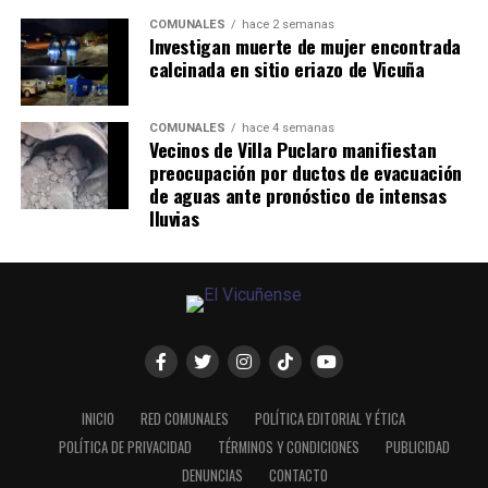
COMUNALES
hace 2 semanas
Investigan muerte de mujer encontrada
calcinada en sitio eriazo de Vicuña
COMUNALES
hace 4 semanas
Vecinos de Villa Puclaro manifiestan
preocupación por ductos de evacuación
de aguas ante pronóstico de intensas
lluvias
INICIO
RED COMUNALES
POLÍTICA EDITORIAL Y ÉTICA
POLÍTICA DE PRIVACIDAD
TÉRMINOS Y CONDICIONES
PUBLICIDAD
DENUNCIAS
CONTACTO