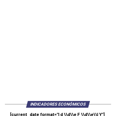
INDICADORES ECONÓMICOS
[current_date format="l d \\d\\e F \\d\\e\\l Y"]