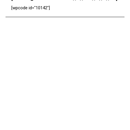
[wpcode id="10142"]