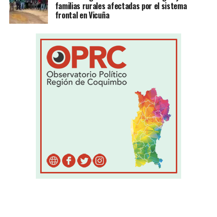
familias rurales afectadas por el sistema
frontal en Vicuña