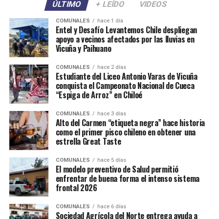
ÚLTIMO
+ LEÍDO
VIDEOS
COMUNALES
hace 1 día
Entel y Desafío Levantemos Chile despliegan
apoyo a vecinos afectados por las lluvias en
Vicuña y Paihuano
COMUNALES
hace 2 días
Estudiante del Liceo Antonio Varas de Vicuña
conquista el Campeonato Nacional de Cueca
“Espiga de Arroz” en Chiloé
COMUNALES
hace 3 días
Alto del Carmen “etiqueta negra” hace historia
como el primer pisco chileno en obtener una
estrella Great Taste
COMUNALES
hace 5 días
El modelo preventivo de Salud permitió
enfrentar de buena forma el intenso sistema
frontal 2026
COMUNALES
hace 6 días
Sociedad Agrícola del Norte entrega ayuda a