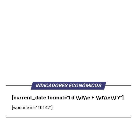
INDICADORES ECONÓMICOS
[current_date format="l d \\d\\e F \\d\\e\\l Y"]
[wpcode id="10142"]