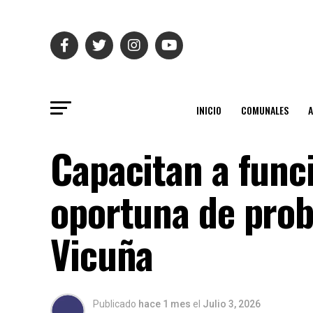
INICIO
COMUNALES
Capacitan a func
oportuna de prob
Vicuña
Publicado
hace 1 mes
el
Julio 3, 2026