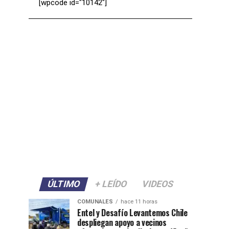
[wpcode id="10142"]
ÚLTIMO
+ LEÍDO
VIDEOS
COMUNALES
hace 11 horas
Entel y Desafío Levantemos Chile
despliegan apoyo a vecinos