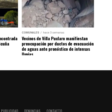
COMUNALES
hace 3 semanas
ncontrada
Vecinos de Villa Puclaro manifiestan
Vicuña
preocupación por ductos de evacuación
de aguas ante pronóstico de intensas
lluvias
PUBLICIDAD
DENUNCIAS
CONTACTO