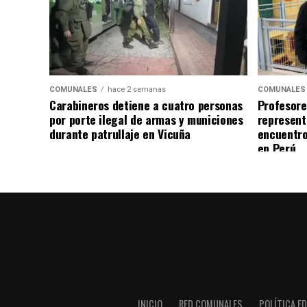
COMUNALES
hace 2 semanas
COMUNALES
Carabineros detiene a cuatro personas
Profesore
por porte ilegal de armas y municiones
represent
durante patrullaje en Vicuña
encuentro
en Perú
INICIO
RED COMUNALES
POLÍTICA ED