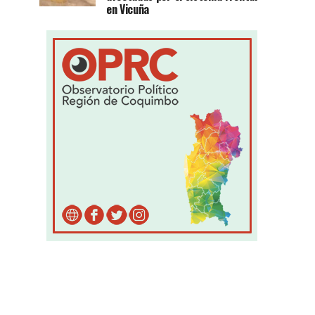
en Vicuña