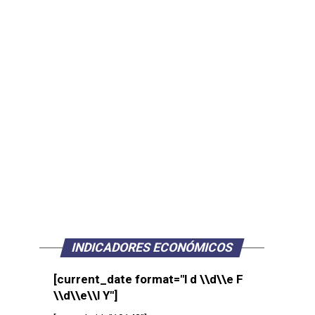
INDICADORES ECONÓMICOS
[current_date format="l d \\d\\e F
\\d\\e\\l Y"]