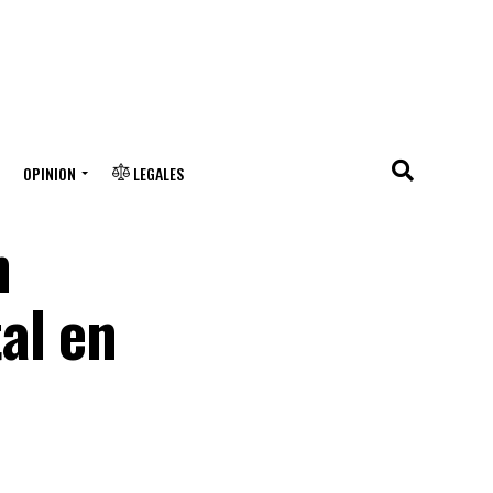
OPINION
LEGALES
n
al en