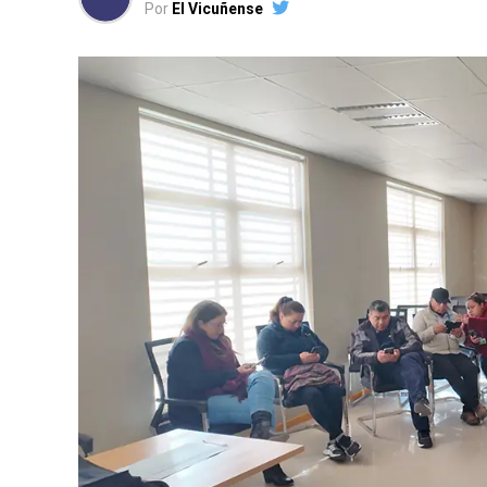
Por
El Vicuñense