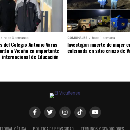
hace 3 semanas
COMUNALES
hace 1 semana
s del Colegio Antonio Varas
Investigan muerte de mujer e
arán a Vicuña en importante
calcinada en sitio eriazo de 
 internacional de Educación
ITORIAL Y ÉTICA
POLÍTICA DE PRIVACIDAD
TÉRMINOS Y CONDICIONES