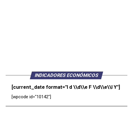
INDICADORES ECONÓMICOS
[current_date format="l d \\d\\e F \\d\\e\\l Y"]
[wpcode id="10142"]