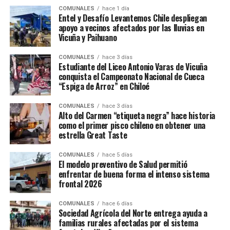
COMUNALES
hace 1 día
Entel y Desafío Levantemos Chile despliegan
apoyo a vecinos afectados por las lluvias en
Vicuña y Paihuano
COMUNALES
hace 3 días
Estudiante del Liceo Antonio Varas de Vicuña
conquista el Campeonato Nacional de Cueca
“Espiga de Arroz” en Chiloé
COMUNALES
hace 3 días
Alto del Carmen “etiqueta negra” hace historia
como el primer pisco chileno en obtener una
estrella Great Taste
COMUNALES
hace 5 días
El modelo preventivo de Salud permitió
enfrentar de buena forma el intenso sistema
frontal 2026
COMUNALES
hace 6 días
Sociedad Agrícola del Norte entrega ayuda a
familias rurales afectadas por el sistema