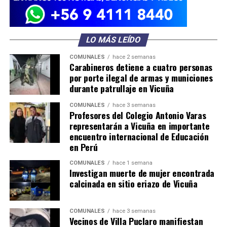
LO MÁS LEÍDO
COMUNALES
hace 2 semanas
Carabineros detiene a cuatro personas
por porte ilegal de armas y municiones
durante patrullaje en Vicuña
COMUNALES
hace 3 semanas
Profesores del Colegio Antonio Varas
representarán a Vicuña en importante
encuentro internacional de Educación
en Perú
COMUNALES
hace 1 semana
Investigan muerte de mujer encontrada
calcinada en sitio eriazo de Vicuña
COMUNALES
hace 3 semanas
Vecinos de Villa Puclaro manifiestan