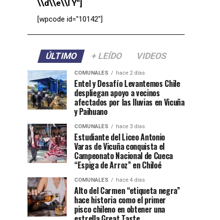
\\d\\e\\l Y"]
[wpcode id="10142"]
ÚLTIMO
+ LEÍDO
VIDEOS
COMUNALES
hace 2 días
Entel y Desafío Levantemos Chile
despliegan apoyo a vecinos
afectados por las lluvias en Vicuña
y Paihuano
COMUNALES
hace 3 días
Estudiante del Liceo Antonio
Varas de Vicuña conquista el
Campeonato Nacional de Cueca
“Espiga de Arroz” en Chiloé
COMUNALES
hace 4 días
Alto del Carmen “etiqueta negra”
hace historia como el primer
pisco chileno en obtener una
estrella Great Taste