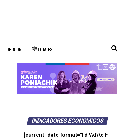
OPINION
LEGALES
INDICADORES ECONÓMICOS
[current_date format="l d \\d\\e F