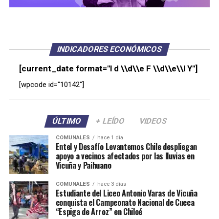
INDICADORES ECONÓMICOS
[current_date format="l d \\d\\e F \\d\\e\\l Y"]
[wpcode id="10142"]
ÚLTIMO
+ LEÍDO
VIDEOS
COMUNALES
hace 1 día
Entel y Desafío Levantemos Chile despliegan
apoyo a vecinos afectados por las lluvias en
Vicuña y Paihuano
COMUNALES
hace 3 días
Estudiante del Liceo Antonio Varas de Vicuña
conquista el Campeonato Nacional de Cueca
“Espiga de Arroz” en Chiloé