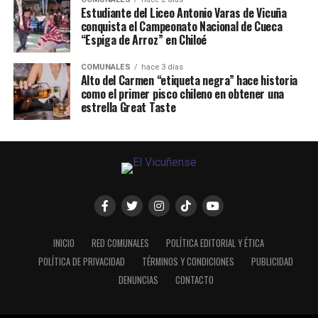
Estudiante del Liceo Antonio Varas de Vicuña
conquista el Campeonato Nacional de Cueca
“Espiga de Arroz” en Chiloé
COMUNALES
hace 3 días
Alto del Carmen “etiqueta negra” hace historia
como el primer pisco chileno en obtener una
estrella Great Taste
INICIO
RED COMUNALES
POLÍTICA EDITORIAL Y ÉTICA
POLÍTICA DE PRIVACIDAD
TÉRMINOS Y CONDICIONES
PUBLICIDAD
DENUNCIAS
CONTACTO