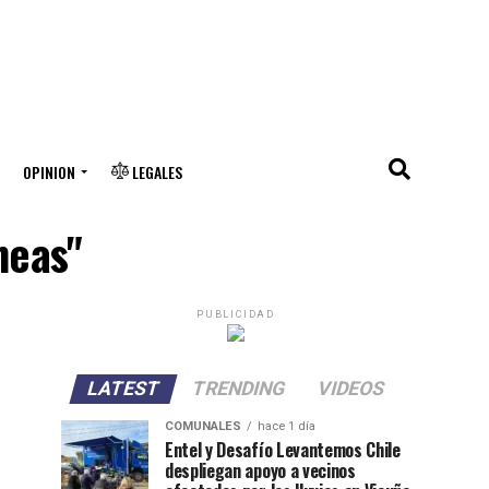
OPINION
LEGALES
neas"
PUBLICIDAD
LATEST
TRENDING
VIDEOS
COMUNALES
hace 1 día
Entel y Desafío Levantemos Chile
despliegan apoyo a vecinos