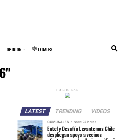
OPINION
LEGALES
36"
PUBLICIDAD
LATEST
TRENDING
VIDEOS
COMUNALES
hace 24 horas
Entel y Desafío Levantemos Chile
despliegan apoyo a vecinos