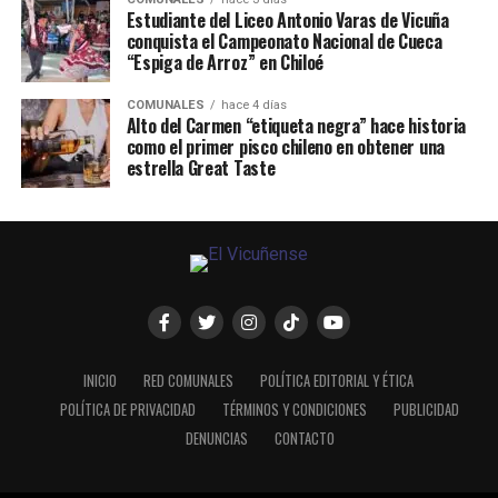
Estudiante del Liceo Antonio Varas de Vicuña
conquista el Campeonato Nacional de Cueca
“Espiga de Arroz” en Chiloé
COMUNALES
hace 4 días
Alto del Carmen “etiqueta negra” hace historia
como el primer pisco chileno en obtener una
estrella Great Taste
INICIO
RED COMUNALES
POLÍTICA EDITORIAL Y ÉTICA
POLÍTICA DE PRIVACIDAD
TÉRMINOS Y CONDICIONES
PUBLICIDAD
DENUNCIAS
CONTACTO