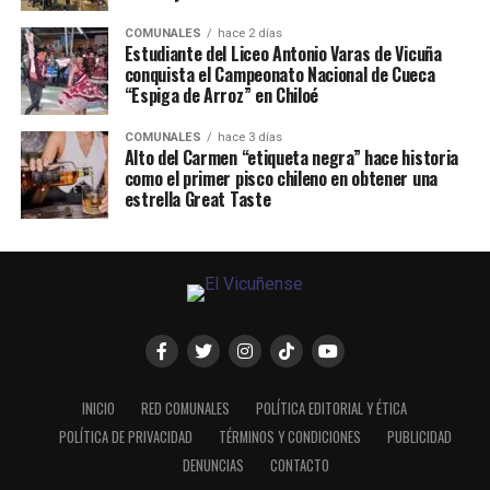
COMUNALES
hace 2 días
Estudiante del Liceo Antonio Varas de Vicuña
conquista el Campeonato Nacional de Cueca
“Espiga de Arroz” en Chiloé
COMUNALES
hace 3 días
Alto del Carmen “etiqueta negra” hace historia
como el primer pisco chileno en obtener una
estrella Great Taste
INICIO
RED COMUNALES
POLÍTICA EDITORIAL Y ÉTICA
POLÍTICA DE PRIVACIDAD
TÉRMINOS Y CONDICIONES
PUBLICIDAD
DENUNCIAS
CONTACTO