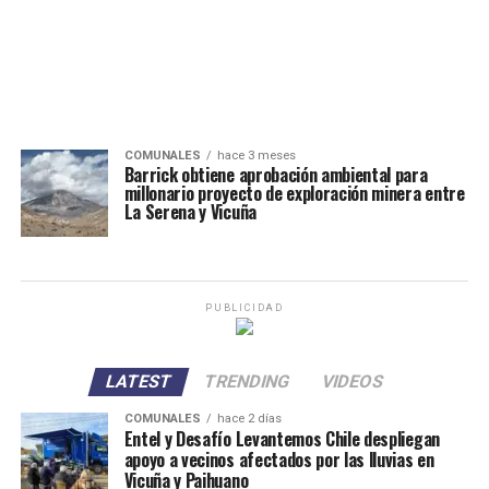
COMUNALES
hace 3 meses
Barrick obtiene aprobación ambiental para
millonario proyecto de exploración minera entre
La Serena y Vicuña
PUBLICIDAD
LATEST
TRENDING
VIDEOS
COMUNALES
hace 2 días
Entel y Desafío Levantemos Chile despliegan
apoyo a vecinos afectados por las lluvias en
Vicuña y Paihuano