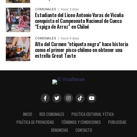
COMUNALES
hace 3 días
Estudiante del Liceo Antonio Varas de Vicuña
conquista el Campeonato Nacional de Cueca
“Espiga de Arroz” en Chiloé
COMUNALES
hace 4 días
Alto del Carmen “etiqueta negra” hace historia
como el primer pisco chileno en obtener una
estrella Great Taste
INICIO
RED COMUNALES
POLÍTICA EDITORIAL Y ÉTICA
POLÍTICA DE PRIVACIDAD
TÉRMINOS Y CONDICIONES
PUBLICIDAD
DENUNCIAS
CONTACTO