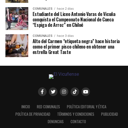
COMUNALES
hace 2 días
Estudiante del Liceo Antonio Varas de Vicuña
conquista el Campeonato Nacional de Cueca
“Espiga de Arroz” en Chiloé
COMUNALES
hace 3 días
Alto del Carmen “etiqueta negra” hace historia
como el primer pisco chileno en obtener una
estrella Great Taste
INICIO
RED COMUNALES
POLÍTICA EDITORIAL Y ÉTICA
POLÍTICA DE PRIVACIDAD
TÉRMINOS Y CONDICIONES
PUBLICIDAD
DENUNCIAS
CONTACTO