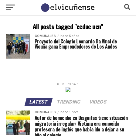
All posts tagged "ceduc ucn"
COMUNALES
hace 5 años
Proyecto del Colegio Leonardo Da Vinci de
Vicuña gana Emprendedores de Los Andes
PUBLICIDAD
LATEST
TRENDING
VIDEOS
COMUNALES
hace 1 hora
Autor de homicidio en Diaguitas tiene situación
migratoria irregular: Víctima era conocida
profesora de inglés que había ido a dejar a su
hijo al colegio