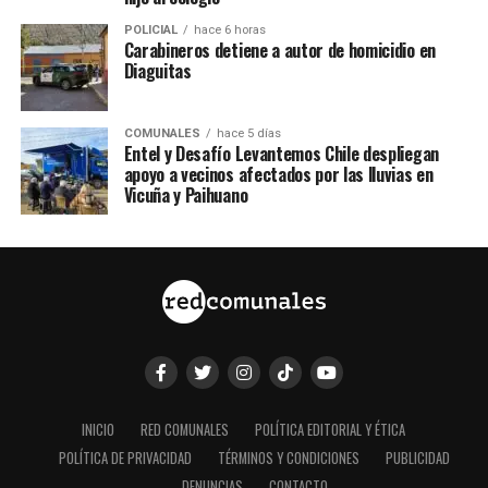
POLICIAL
hace 6 horas
Carabineros detiene a autor de homicidio en
Diaguitas
COMUNALES
hace 5 días
Entel y Desafío Levantemos Chile despliegan
apoyo a vecinos afectados por las lluvias en
Vicuña y Paihuano
INICIO
RED COMUNALES
POLÍTICA EDITORIAL Y ÉTICA
POLÍTICA DE PRIVACIDAD
TÉRMINOS Y CONDICIONES
PUBLICIDAD
DENUNCIAS
CONTACTO