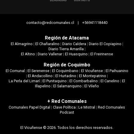
contacto@redcomunales.cl | +56941118440
Región de Atacama
El Almagrino
|
El Chañaralino
|
Diario Caldera
|
Diario El Copiapino
|
Diario Tierra Amarilla
|
El Altino
|
Diario Vallenar
|
El Huasquino
|
El Freirinense
Región de Coquimbo
El Comunal
|
El Serenense
|
El Coquimbano
|
El Vicuñense
|
El Paihuanino
|
El Andacollino
|
El Hurtadino
|
El Montepatrino
|
La Perla del Limarí
|
El Punitaquino
|
El Combarbalino
|
El Canelino
|
El
Illapelino
|
El Salamanquino
|
El Vileño
+ Red Comunales
Comunales Papel Digital
|
Clave Política
|
Le Mistral
|
Red Comunales
Podcast
El Vicuñense © 2026. Todos los derechos reservados.