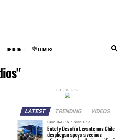
OPINION
LEGALES
dios"
PUBLICIDAD
LATEST
TRENDING
VIDEOS
COMUNALES
hace 1 día
Entel y Desafío Levantemos Chile
despliegan apoyo a vecinos