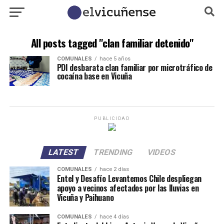
All posts tagged "clan familiar detenido"
COMUNALES
hace 5 años
PDI desbarata clan familiar por microtráfico de
cocaína base en Vicuña
PUBLICIDAD
LATEST
TRENDING
VIDEOS
COMUNALES
hace 2 días
Entel y Desafío Levantemos Chile despliegan
apoyo a vecinos afectados por las lluvias en
Vicuña y Paihuano
COMUNALES
hace 4 días