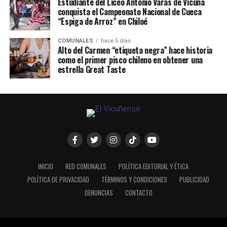
Estudiante del Liceo Antonio Varas de Vicuña
conquista el Campeonato Nacional de Cueca
“Espiga de Arroz” en Chiloé
COMUNALES
hace 5 días
Alto del Carmen “etiqueta negra” hace historia
como el primer pisco chileno en obtener una
estrella Great Taste
INICIO
RED COMUNALES
POLÍTICA EDITORIAL Y ÉTICA
POLÍTICA DE PRIVACIDAD
TÉRMINOS Y CONDICIONES
PUBLICIDAD
DENUNCIAS
CONTACTO