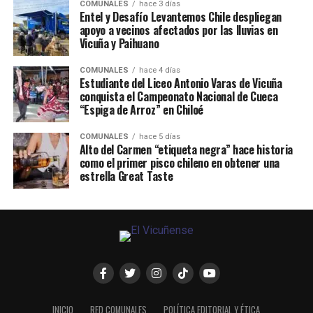
COMUNALES
hace 3 días
Entel y Desafío Levantemos Chile despliegan
apoyo a vecinos afectados por las lluvias en
Vicuña y Paihuano
COMUNALES
hace 4 días
Estudiante del Liceo Antonio Varas de Vicuña
conquista el Campeonato Nacional de Cueca
“Espiga de Arroz” en Chiloé
COMUNALES
hace 5 días
Alto del Carmen “etiqueta negra” hace historia
como el primer pisco chileno en obtener una
estrella Great Taste
INICIO
RED COMUNALES
POLÍTICA EDITORIAL Y ÉTICA