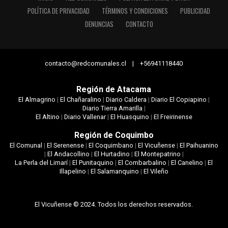
POLÍTICA DE PRIVACIDAD
TÉRMINOS Y CONDICIONES
PUBLICIDAD
DENUNCIAS
CONTACTO
contacto@redcomunales.cl | +56941118440
Región de Atacama
El Almagrino
|
El Chañaralino
|
Diario Caldera
|
Diario El Copiapino
|
Diario Tierra Amarilla
|
El Altino
|
Diario Vallenar
|
El Huasquino
|
El Freirinense
Región de Coquimbo
El Comunal
|
El Serenense
|
El Coquimbano
|
El Vicuñense
|
El Paihuanino
|
El Andacollino
|
El Hurtadino
|
El Montepatrino
|
La Perla del Limarí
|
El Punitaquino
|
El Combarbalino
|
El Canelino
|
El
Illapelino
|
El Salamanquino
|
El Vileño
El Vicuñense © 2024. Todos los derechos reservados.