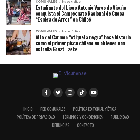
COMUNALES
hace 6 días
Estudiante del Liceo Antonio Varas de Vicuña
conquista el Campeonato Nacional de Cueca
“Espiga de Arroz” en Chiloé
COMUNALES
hace 7 días
Alto del Carmen “etiqueta negra” hace historia
como el primer pisco chileno en obtener una
estrella Great Taste
INICIO
RED COMUNALES
POLÍTICA EDITORIAL Y ÉTICA
POLÍTICA DE PRIVACIDAD
TÉRMINOS Y CONDICIONES
PUBLICIDAD
DENUNCIAS
CONTACTO