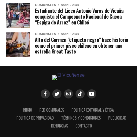
COMUNALES
hace 2 días
Estudiante del Liceo Antonio Varas de Vicuña
conquista el Campeonato Nacional de Cueca
“Espiga de Arroz” en Chiloé
COMUNALES
hace 3 días
Alto del Carmen “etiqueta negra” hace historia
como el primer pisco chileno en obtener una
estrella Great Taste
INICIO
RED COMUNALES
POLÍTICA EDITORIAL Y ÉTICA
POLÍTICA DE PRIVACIDAD
TÉRMINOS Y CONDICIONES
PUBLICIDAD
DENUNCIAS
CONTACTO