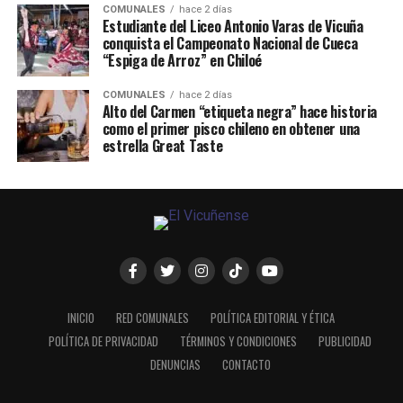
COMUNALES
hace 2 días
Estudiante del Liceo Antonio Varas de Vicuña
conquista el Campeonato Nacional de Cueca
“Espiga de Arroz” en Chiloé
COMUNALES
hace 2 días
Alto del Carmen “etiqueta negra” hace historia
como el primer pisco chileno en obtener una
estrella Great Taste
INICIO
RED COMUNALES
POLÍTICA EDITORIAL Y ÉTICA
POLÍTICA DE PRIVACIDAD
TÉRMINOS Y CONDICIONES
PUBLICIDAD
DENUNCIAS
CONTACTO