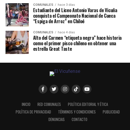
COMUNALES
hace 3 días
Estudiante del Liceo Antonio Varas de Vicuña
conquista el Campeonato Nacional de Cueca
“Espiga de Arroz” en Chiloé
COMUNALES
hace 4 días
Alto del Carmen “etiqueta negra” hace historia
como el primer pisco chileno en obtener una
estrella Great Taste
INICIO
RED COMUNALES
POLÍTICA EDITORIAL Y ÉTICA
POLÍTICA DE PRIVACIDAD
TÉRMINOS Y CONDICIONES
PUBLICIDAD
DENUNCIAS
CONTACTO