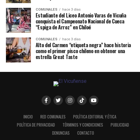
COMUNALES
hace 3 días
Estudiante del Liceo Antonio Varas de Vicuña
conquista el Campeonato Nacional de Cueca
“Espiga de Arroz” en Chiloé
COMUNALES
hace 3 días
Alto del Carmen “etiqueta negra” hace historia
como el primer pisco chileno en obtener una
estrella Great Taste
INICIO
RED COMUNALES
POLÍTICA EDITORIAL Y ÉTICA
POLÍTICA DE PRIVACIDAD
TÉRMINOS Y CONDICIONES
PUBLICIDAD
DENUNCIAS
CONTACTO