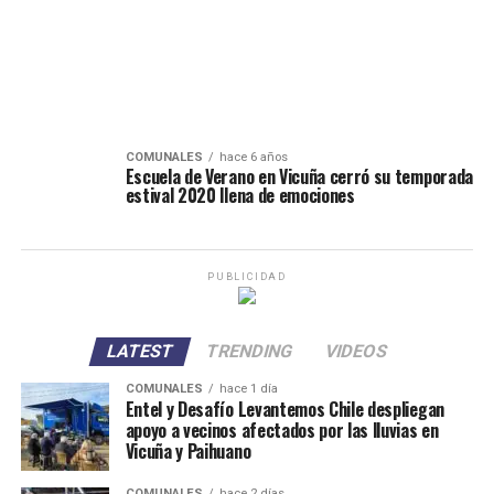
COMUNALES
hace 6 años
Escuela de Verano en Vicuña cerró su temporada
estival 2020 llena de emociones
PUBLICIDAD
LATEST
TRENDING
VIDEOS
COMUNALES
hace 1 día
Entel y Desafío Levantemos Chile despliegan
apoyo a vecinos afectados por las lluvias en
Vicuña y Paihuano
COMUNALES
hace 2 días