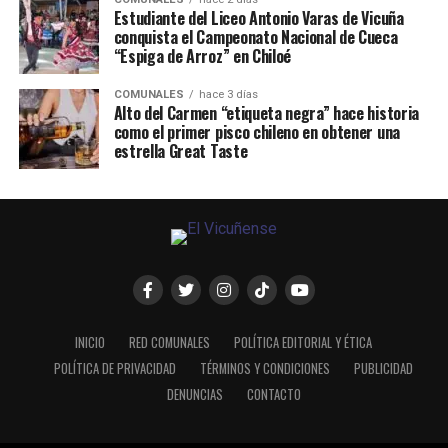
Estudiante del Liceo Antonio Varas de Vicuña
conquista el Campeonato Nacional de Cueca
“Espiga de Arroz” en Chiloé
COMUNALES
hace 3 días
Alto del Carmen “etiqueta negra” hace historia
como el primer pisco chileno en obtener una
estrella Great Taste
INICIO
RED COMUNALES
POLÍTICA EDITORIAL Y ÉTICA
POLÍTICA DE PRIVACIDAD
TÉRMINOS Y CONDICIONES
PUBLICIDAD
DENUNCIAS
CONTACTO