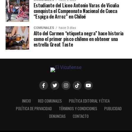
Estudiante del Liceo Antonio Varas de Vicuña
conquista el Campeonato Nacional de Cueca
“Espiga de Arroz” en Chiloé
COMUNALES
hace 3 días
Alto del Carmen “etiqueta negra” hace historia
como el primer pisco chileno en obtener una
estrella Great Taste
INICIO
RED COMUNALES
POLÍTICA EDITORIAL Y ÉTICA
POLÍTICA DE PRIVACIDAD
TÉRMINOS Y CONDICIONES
PUBLICIDAD
DENUNCIAS
CONTACTO