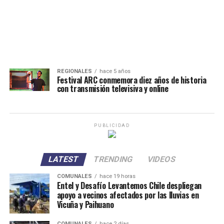
REGIONALES
hace 5 años
Festival ARC conmemora diez años de historia
con transmisión televisiva y online
PUBLICIDAD
LATEST
TRENDING
VIDEOS
COMUNALES
hace 19 horas
Entel y Desafío Levantemos Chile despliegan
apoyo a vecinos afectados por las lluvias en
Vicuña y Paihuano
COMUNALES
hace 2 días