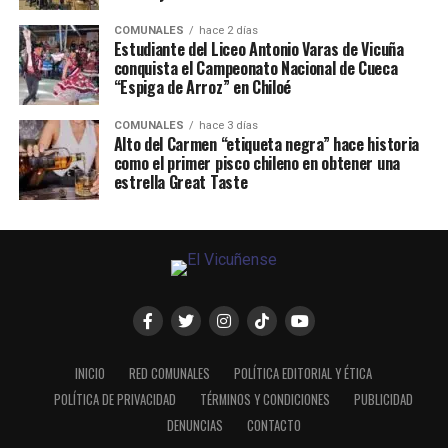
COMUNALES
hace 2 días
Estudiante del Liceo Antonio Varas de Vicuña
conquista el Campeonato Nacional de Cueca
“Espiga de Arroz” en Chiloé
COMUNALES
hace 3 días
Alto del Carmen “etiqueta negra” hace historia
como el primer pisco chileno en obtener una
estrella Great Taste
INICIO
RED COMUNALES
POLÍTICA EDITORIAL Y ÉTICA
POLÍTICA DE PRIVACIDAD
TÉRMINOS Y CONDICIONES
PUBLICIDAD
DENUNCIAS
CONTACTO