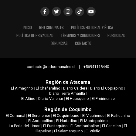
INICIO
RED COMUNALES
POLÍTICA EDITORIAL Y ÉTICA
POLÍTICA DE PRIVACIDAD
TÉRMINOS Y CONDICIONES
PUBLICIDAD
DENUNCIAS
CONTACTO
contacto@redcomunales.cl | +56941118440
Región de Atacama
El Almagrino
|
El Chañaralino
|
Diario Caldera
|
Diario El Copiapino
|
Diario Tierra Amarilla
|
El Altino
|
Diario Vallenar
|
El Huasquino
|
El Freirinense
Región de Coquimbo
El Comunal
|
El Serenense
|
El Coquimbano
|
El Vicuñense
|
El Paihuanino
|
El Andacollino
|
El Hurtadino
|
El Montepatrino
|
La Perla del Limarí
|
El Punitaquino
|
El Combarbalino
|
El Canelino
|
El
Illapelino
|
El Salamanquino
|
El Vileño