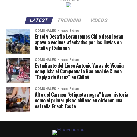
LATEST
TRENDING
VIDEOS
COMUNALES
hace 3 días
Entel y Desafío Levantemos Chile despliegan
apoyo a vecinos afectados por las lluvias en
Vicuña y Paihuano
COMUNALES
hace 5 días
Estudiante del Liceo Antonio Varas de Vicuña
conquista el Campeonato Nacional de Cueca
“Espiga de Arroz” en Chiloé
COMUNALES
hace 5 días
Alto del Carmen “etiqueta negra” hace historia
como el primer pisco chileno en obtener una
estrella Great Taste