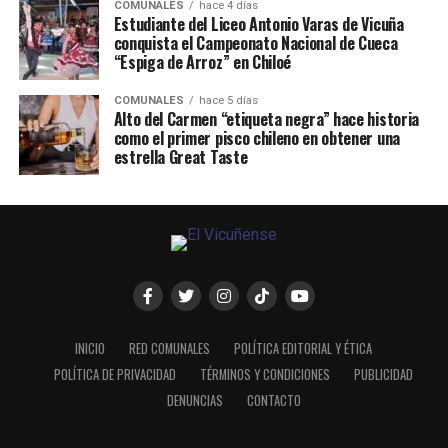
COMUNALES
hace 4 días
Estudiante del Liceo Antonio Varas de Vicuña
conquista el Campeonato Nacional de Cueca
“Espiga de Arroz” en Chiloé
COMUNALES
hace 5 días
Alto del Carmen “etiqueta negra” hace historia
como el primer pisco chileno en obtener una
estrella Great Taste
INICIO
RED COMUNALES
POLÍTICA EDITORIAL Y ÉTICA
POLÍTICA DE PRIVACIDAD
TÉRMINOS Y CONDICIONES
PUBLICIDAD
DENUNCIAS
CONTACTO