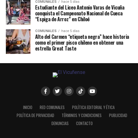
COMUNALES
hace 5 días
Estudiante del Liceo Antonio Varas de Vicuña
conquista el Campeonato Nacional de Cueca
“Espiga de Arroz” en Chiloé
COMUNALES
hace 5 días
Alto del Carmen “etiqueta negra” hace historia
como el primer pisco chileno en obtener una
estrella Great Taste
INICIO
RED COMUNALES
POLÍTICA EDITORIAL Y ÉTICA
POLÍTICA DE PRIVACIDAD
TÉRMINOS Y CONDICIONES
PUBLICIDAD
DENUNCIAS
CONTACTO