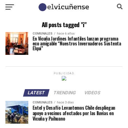
All posts tagged "i"
COMUNALES
hace 6 años
En Vicuña Jardines Infantiles lanzan programa
eco amigable “Nuestros Invernaderos Sustenta
Elqui”
PUBLICIDAD
LATEST
TRENDING
VIDEOS
COMUNALES
hace 3 días
Entel y Desafío Levantemos Chile despliegan
apoyo a vecinos afectados por las lluvias en
Vicuña y Paihuano