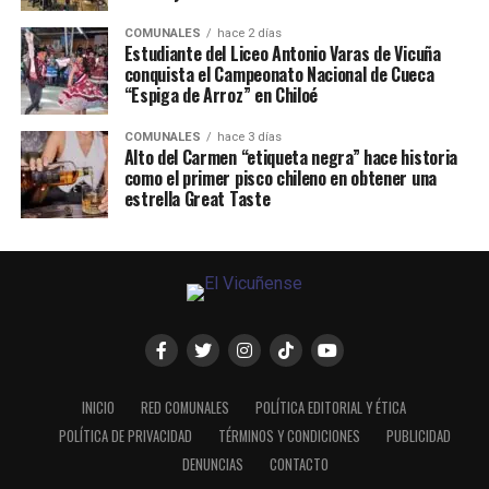
COMUNALES
hace 2 días
Estudiante del Liceo Antonio Varas de Vicuña
conquista el Campeonato Nacional de Cueca
“Espiga de Arroz” en Chiloé
COMUNALES
hace 3 días
Alto del Carmen “etiqueta negra” hace historia
como el primer pisco chileno en obtener una
estrella Great Taste
INICIO
RED COMUNALES
POLÍTICA EDITORIAL Y ÉTICA
POLÍTICA DE PRIVACIDAD
TÉRMINOS Y CONDICIONES
PUBLICIDAD
DENUNCIAS
CONTACTO