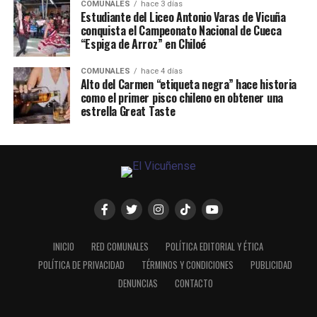
COMUNALES
hace 3 días
Estudiante del Liceo Antonio Varas de Vicuña
conquista el Campeonato Nacional de Cueca
“Espiga de Arroz” en Chiloé
COMUNALES
hace 4 días
Alto del Carmen “etiqueta negra” hace historia
como el primer pisco chileno en obtener una
estrella Great Taste
INICIO
RED COMUNALES
POLÍTICA EDITORIAL Y ÉTICA
POLÍTICA DE PRIVACIDAD
TÉRMINOS Y CONDICIONES
PUBLICIDAD
DENUNCIAS
CONTACTO