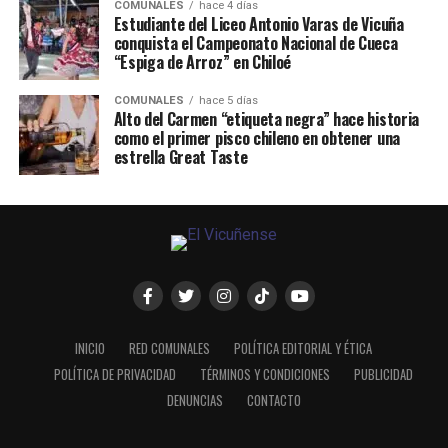
COMUNALES
hace 4 días
Estudiante del Liceo Antonio Varas de Vicuña
conquista el Campeonato Nacional de Cueca
“Espiga de Arroz” en Chiloé
COMUNALES
hace 5 días
Alto del Carmen “etiqueta negra” hace historia
como el primer pisco chileno en obtener una
estrella Great Taste
INICIO
RED COMUNALES
POLÍTICA EDITORIAL Y ÉTICA
POLÍTICA DE PRIVACIDAD
TÉRMINOS Y CONDICIONES
PUBLICIDAD
DENUNCIAS
CONTACTO