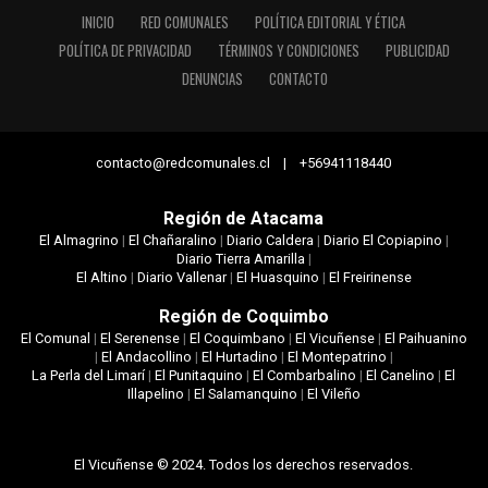
INICIO
RED COMUNALES
POLÍTICA EDITORIAL Y ÉTICA
POLÍTICA DE PRIVACIDAD
TÉRMINOS Y CONDICIONES
PUBLICIDAD
DENUNCIAS
CONTACTO
contacto@redcomunales.cl | +56941118440
Región de Atacama
El Almagrino
|
El Chañaralino
|
Diario Caldera
|
Diario El Copiapino
|
Diario Tierra Amarilla
|
El Altino
|
Diario Vallenar
|
El Huasquino
|
El Freirinense
Región de Coquimbo
El Comunal
|
El Serenense
|
El Coquimbano
|
El Vicuñense
|
El Paihuanino
|
El Andacollino
|
El Hurtadino
|
El Montepatrino
|
La Perla del Limarí
|
El Punitaquino
|
El Combarbalino
|
El Canelino
|
El
Illapelino
|
El Salamanquino
|
El Vileño
El Vicuñense © 2024. Todos los derechos reservados.