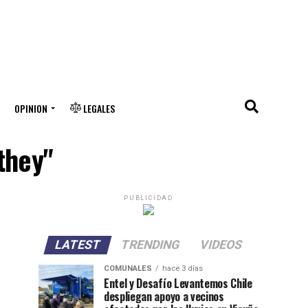
OPINION
LEGALES
they"
PUBLICIDAD
LATEST
TRENDING
VIDEOS
COMUNALES
hace 3 días
Entel y Desafío Levantemos Chile
despliegan apoyo a vecinos