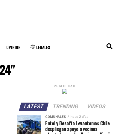
OPINION
LEGALES
024"
PUBLICIDAD
LATEST
TRENDING
VIDEOS
COMUNALES
hace 2 días
Entel y Desafío Levantemos Chile
despliegan apoyo a vecinos