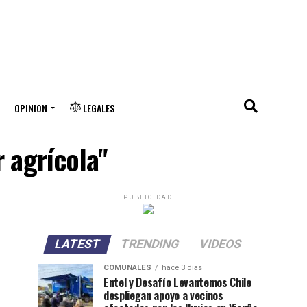
OPINION
LEGALES
 agrícola"
PUBLICIDAD
LATEST
TRENDING
VIDEOS
COMUNALES
hace 3 días
Entel y Desafío Levantemos Chile
despliegan apoyo a vecinos