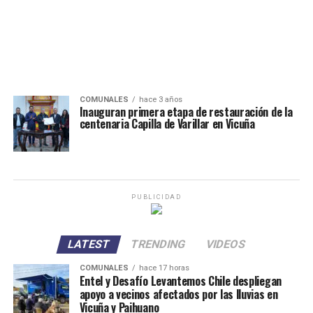
COMUNALES
hace 3 años
Inauguran primera etapa de restauración de la
centenaria Capilla de Varillar en Vicuña
PUBLICIDAD
LATEST
TRENDING
VIDEOS
COMUNALES
hace 17 horas
Entel y Desafío Levantemos Chile despliegan
apoyo a vecinos afectados por las lluvias en
Vicuña y Paihuano