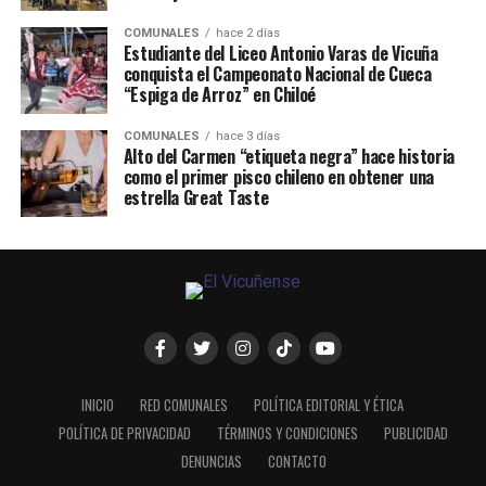
COMUNALES
hace 2 días
Estudiante del Liceo Antonio Varas de Vicuña
conquista el Campeonato Nacional de Cueca
“Espiga de Arroz” en Chiloé
COMUNALES
hace 3 días
Alto del Carmen “etiqueta negra” hace historia
como el primer pisco chileno en obtener una
estrella Great Taste
INICIO
RED COMUNALES
POLÍTICA EDITORIAL Y ÉTICA
POLÍTICA DE PRIVACIDAD
TÉRMINOS Y CONDICIONES
PUBLICIDAD
DENUNCIAS
CONTACTO