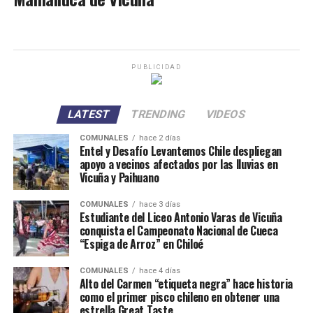
PUBLICIDAD
LATEST
TRENDING
VIDEOS
COMUNALES
hace 2 días
Entel y Desafío Levantemos Chile despliegan
apoyo a vecinos afectados por las lluvias en
Vicuña y Paihuano
COMUNALES
hace 3 días
Estudiante del Liceo Antonio Varas de Vicuña
conquista el Campeonato Nacional de Cueca
“Espiga de Arroz” en Chiloé
COMUNALES
hace 4 días
Alto del Carmen “etiqueta negra” hace historia
como el primer pisco chileno en obtener una
estrella Great Taste