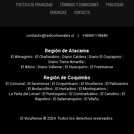
POLÍTICA DE PRIVACIDAD
TÉRMINOS Y CONDICIONES
PUBLICIDAD
DENUNCIAS
CONTACTO
contacto@redcomunales.cl | +56941118440
Región de Atacama
El Almagrino
|
El Chañaralino
|
Diario Caldera
|
Diario El Copiapino
|
Diario Tierra Amarilla
|
El Altino
|
Diario Vallenar
|
El Huasquino
|
El Freirinense
Región de Coquimbo
El Comunal
|
El Serenense
|
El Coquimbano
|
El Vicuñense
|
El Paihuanino
|
El Andacollino
|
El Hurtadino
|
El Montepatrino
|
La Perla del Limarí
|
El Punitaquino
|
El Combarbalino
|
El Canelino
|
El
Illapelino
|
El Salamanquino
|
El Vileño
El Vicuñense © 2024. Todos los derechos reservados.