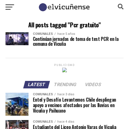
All posts tagged "Pcr gratuito"
COMUNALES
hace 5 años
Continúan jornadas de toma de test PCR en la
comuna de Vicuña
PUBLICIDAD
LATEST
TRENDING
VIDEOS
COMUNALES
hace 3 días
Entel y Desafío Levantemos Chile despliegan
apoyo a vecinos afectados por las lluvias en
Vicuña y Paihuano
COMUNALES
hace 4 días
Estudiante del Liceo Antonio Varas de Vicuña