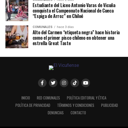
Estudiante del Liceo Antonio Varas de Vicuña
conquista el Campeonato Nacional de Cueca
“Espiga de Arroz” en Chiloé
COMUNALES
hace 3 días
Alto del Carmen “etiqueta negra” hace historia
como el primer pisco chileno en obtener una
estrella Great Taste
INICIO
RED COMUNALES
POLÍTICA EDITORIAL Y ÉTICA
POLÍTICA DE PRIVACIDAD
TÉRMINOS Y CONDICIONES
PUBLICIDAD
DENUNCIAS
CONTACTO