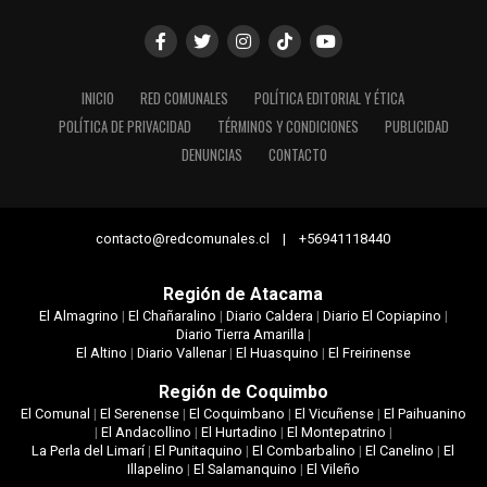
INICIO
RED COMUNALES
POLÍTICA EDITORIAL Y ÉTICA
POLÍTICA DE PRIVACIDAD
TÉRMINOS Y CONDICIONES
PUBLICIDAD
DENUNCIAS
CONTACTO
contacto@redcomunales.cl | +56941118440
Región de Atacama
El Almagrino
|
El Chañaralino
|
Diario Caldera
|
Diario El Copiapino
|
Diario Tierra Amarilla
|
El Altino
|
Diario Vallenar
|
El Huasquino
|
El Freirinense
Región de Coquimbo
El Comunal
|
El Serenense
|
El Coquimbano
|
El Vicuñense
|
El Paihuanino
|
El Andacollino
|
El Hurtadino
|
El Montepatrino
|
La Perla del Limarí
|
El Punitaquino
|
El Combarbalino
|
El Canelino
|
El
Illapelino
|
El Salamanquino
|
El Vileño