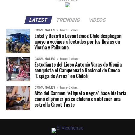
LATEST
TRENDING
VIDEOS
COMUNALES
hace 3 días
Entel y Desafío Levantemos Chile despliegan
apoyo a vecinos afectados por las lluvias en
Vicuña y Paihuano
COMUNALES
hace 4 días
Estudiante del Liceo Antonio Varas de Vicuña
conquista el Campeonato Nacional de Cueca
“Espiga de Arroz” en Chiloé
COMUNALES
hace 5 días
Alto del Carmen “etiqueta negra” hace historia
como el primer pisco chileno en obtener una
estrella Great Taste