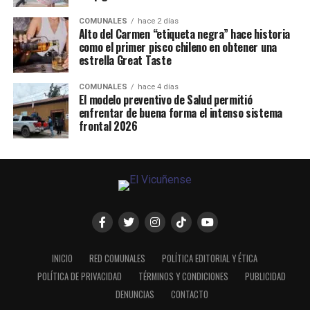
COMUNALES
hace 2 días
Alto del Carmen “etiqueta negra” hace historia
como el primer pisco chileno en obtener una
estrella Great Taste
COMUNALES
hace 4 días
El modelo preventivo de Salud permitió
enfrentar de buena forma el intenso sistema
frontal 2026
INICIO
RED COMUNALES
POLÍTICA EDITORIAL Y ÉTICA
POLÍTICA DE PRIVACIDAD
TÉRMINOS Y CONDICIONES
PUBLICIDAD
DENUNCIAS
CONTACTO