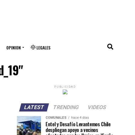
OPINION
LEGALES
d_19"
PUBLICIDAD
LATEST
TRENDING
VIDEOS
COMUNALES
hace 4 días
Entel y Desafío Levantemos Chile
despliegan apoyo a vecinos