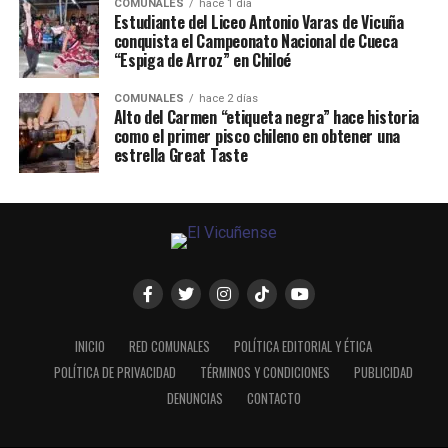
COMUNALES
hace 1 día
Estudiante del Liceo Antonio Varas de Vicuña
conquista el Campeonato Nacional de Cueca
“Espiga de Arroz” en Chiloé
COMUNALES
hace 2 días
Alto del Carmen “etiqueta negra” hace historia
como el primer pisco chileno en obtener una
estrella Great Taste
INICIO
RED COMUNALES
POLÍTICA EDITORIAL Y ÉTICA
POLÍTICA DE PRIVACIDAD
TÉRMINOS Y CONDICIONES
PUBLICIDAD
DENUNCIAS
CONTACTO