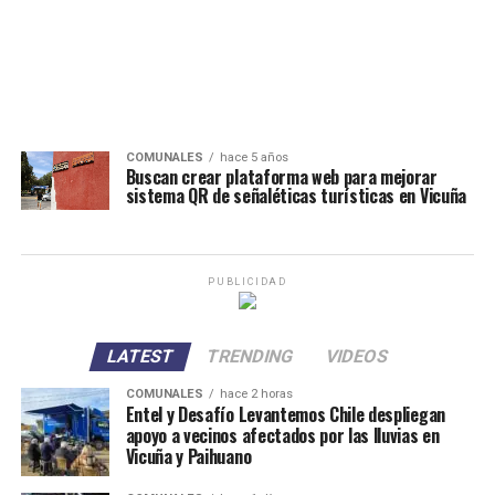
COMUNALES
hace 5 años
Buscan crear plataforma web para mejorar
sistema QR de señaléticas turísticas en Vicuña
PUBLICIDAD
LATEST
TRENDING
VIDEOS
COMUNALES
hace 2 horas
Entel y Desafío Levantemos Chile despliegan
apoyo a vecinos afectados por las lluvias en
Vicuña y Paihuano