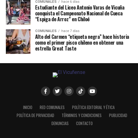
COMUNALES
hace 6 días
Estudiante del Liceo Antonio Varas de Vicuña
conquista el Campeonato Nacional de Cueca
“Espiga de Arroz” en Chiloé
COMUNALES
hace 7 días
Alto del Carmen “etiqueta negra” hace historia
como el primer pisco chileno en obtener una
estrella Great Taste
INICIO
RED COMUNALES
POLÍTICA EDITORIAL Y ÉTICA
POLÍTICA DE PRIVACIDAD
TÉRMINOS Y CONDICIONES
PUBLICIDAD
DENUNCIAS
CONTACTO