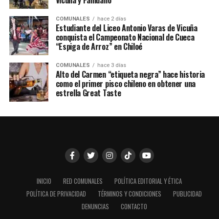
Vicuña y Paihuano
COMUNALES
hace 2 días
Estudiante del Liceo Antonio Varas de Vicuña
conquista el Campeonato Nacional de Cueca
“Espiga de Arroz” en Chiloé
COMUNALES
hace 3 días
Alto del Carmen “etiqueta negra” hace historia
como el primer pisco chileno en obtener una
estrella Great Taste
INICIO
RED COMUNALES
POLÍTICA EDITORIAL Y ÉTICA
POLÍTICA DE PRIVACIDAD
TÉRMINOS Y CONDICIONES
PUBLICIDAD
DENUNCIAS
CONTACTO