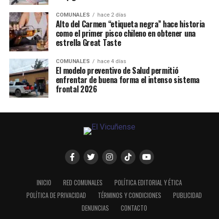
COMUNALES
hace 2 días
Alto del Carmen “etiqueta negra” hace historia
como el primer pisco chileno en obtener una
estrella Great Taste
COMUNALES
hace 4 días
El modelo preventivo de Salud permitió
enfrentar de buena forma el intenso sistema
frontal 2026
INICIO
RED COMUNALES
POLÍTICA EDITORIAL Y ÉTICA
POLÍTICA DE PRIVACIDAD
TÉRMINOS Y CONDICIONES
PUBLICIDAD
DENUNCIAS
CONTACTO