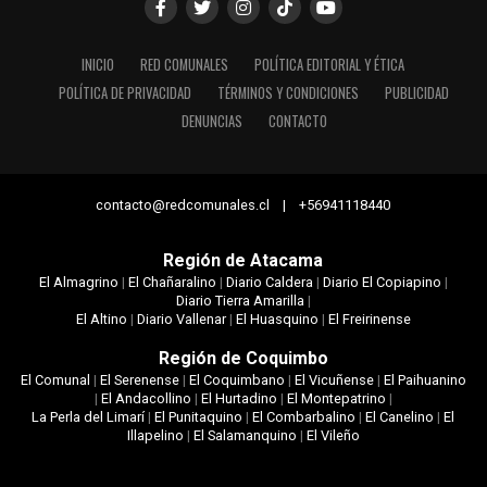
INICIO
RED COMUNALES
POLÍTICA EDITORIAL Y ÉTICA
POLÍTICA DE PRIVACIDAD
TÉRMINOS Y CONDICIONES
PUBLICIDAD
DENUNCIAS
CONTACTO
contacto@redcomunales.cl | +56941118440
Región de Atacama
El Almagrino
|
El Chañaralino
|
Diario Caldera
|
Diario El Copiapino
|
Diario Tierra Amarilla
|
El Altino
|
Diario Vallenar
|
El Huasquino
|
El Freirinense
Región de Coquimbo
El Comunal
|
El Serenense
|
El Coquimbano
|
El Vicuñense
|
El Paihuanino
|
El Andacollino
|
El Hurtadino
|
El Montepatrino
|
La Perla del Limarí
|
El Punitaquino
|
El Combarbalino
|
El Canelino
|
El
Illapelino
|
El Salamanquino
|
El Vileño