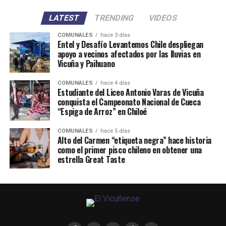
LATEST
TRENDING
VIDEOS
COMUNALES
hace 3 días
Entel y Desafío Levantemos Chile despliegan
apoyo a vecinos afectados por las lluvias en
Vicuña y Paihuano
COMUNALES
hace 4 días
Estudiante del Liceo Antonio Varas de Vicuña
conquista el Campeonato Nacional de Cueca
“Espiga de Arroz” en Chiloé
COMUNALES
hace 5 días
Alto del Carmen “etiqueta negra” hace historia
como el primer pisco chileno en obtener una
estrella Great Taste