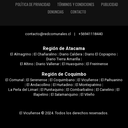
POLÍTICA DE PRIVACIDAD
TÉRMINOS Y CONDICIONES
PUBLICIDAD
DENUNCIAS
CONTACTO
contacto@redcomunales.cl | +56941118440
Región de Atacama
El Almagrino
|
El Chañaralino
|
Diario Caldera
|
Diario El Copiapino
|
Diario Tierra Amarilla
|
El Altino
|
Diario Vallenar
|
El Huasquino
|
El Freirinense
Región de Coquimbo
El Comunal
|
El Serenense
|
El Coquimbano
|
El Vicuñense
|
El Paihuanino
|
El Andacollino
|
El Hurtadino
|
El Montepatrino
|
La Perla del Limarí
|
El Punitaquino
|
El Combarbalino
|
El Canelino
|
El
Illapelino
|
El Salamanquino
|
El Vileño
El Vicuñense © 2024. Todos los derechos reservados.