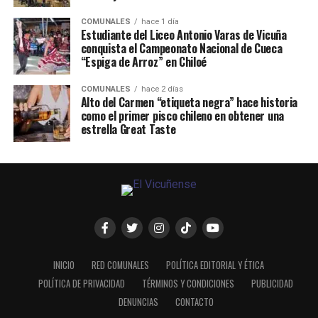
COMUNALES
hace 1 día
Estudiante del Liceo Antonio Varas de Vicuña
conquista el Campeonato Nacional de Cueca
“Espiga de Arroz” en Chiloé
COMUNALES
hace 2 días
Alto del Carmen “etiqueta negra” hace historia
como el primer pisco chileno en obtener una
estrella Great Taste
INICIO
RED COMUNALES
POLÍTICA EDITORIAL Y ÉTICA
POLÍTICA DE PRIVACIDAD
TÉRMINOS Y CONDICIONES
PUBLICIDAD
DENUNCIAS
CONTACTO